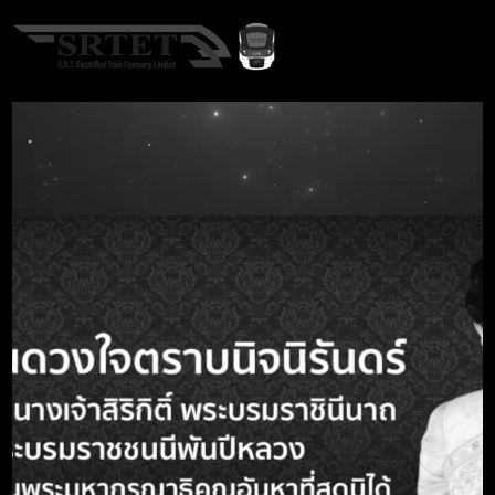
TH
Home
Organizational
Good Governance
A-
A
A+
Good Governance
Search term
Call Center 1690
Quality, safety, security and environment
นโยบายการบริหารทรัพยากรบุคคล
การดำเนินการตามนโยบายการบริหารทรัพยากรบุคคล
การประเมินความเสี่ยงเพื่อการป้องกันทุจริต
การดำเนินการเพื่อจัดการความเสี่ยงการทุจริต
แผนปฏิบัติการป้องกันทุจริต
มาตรการให้ผู้มีส่วนได้ส่วนเสียมีส่วนร่วม
มาตรการส่งเสริมความโปร่งใสในการจัดซื้อจัดจ้าง
ภารกิจ และหน้าที่รับผิดชอบของหน่วยงาน
หน่วยงาน องค์กรคุณธรรมต้นแบบ ประจำปีงบประมาณ