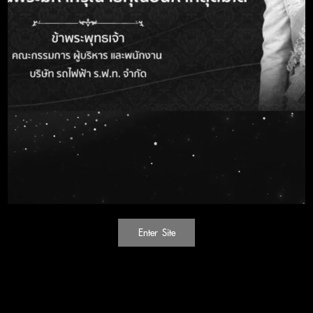
พ.ศ. ๒๕๖๗
รายงานการรับของขวัญและของกํานัลตามนโยบาย No
Gift Policy จากการปฏิบัติหน้าที่ของผู้บริหาร บริษัท รถไฟฟ้า
ร.ฟ.ท. จำกัด ประจำปีงบประมาณ พ.ศ. ๒๕๖๘
Update date :
16 Oct 2025
Read :
11,716
Views
Share :
OFFICIAL INFORMATION
Enter Site
SITEMAP