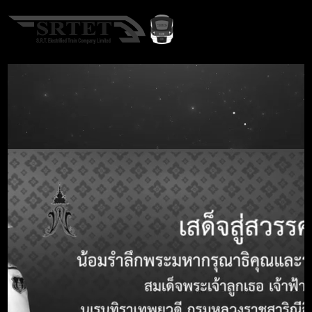
EN
หน้าแรก
จัดซื้อจัดจ้าง
ประกาศจัดซื้อจัดจ้าง
A-
A
A+
ประกาศจัดซื้อจัดจ้าง
คำค้นหา
Call Center 1690
หัวข้อ
รายละเอียด
หมายเลขประกาศ
-
TOR
ชื่อประกาศ TOR
จ้างบริการตรวจสอบความมั่นคงปลอดภัย
ด้านเทคโนโลยีสารสนเทศ ด้วยวิธีการ
ทดสอบเจาะระบบ (Vulnerability Assessment
และ Penetration Test) ด้วยวิธีประกวดราคา
อิเล็กทรอนิกส์ (e-bidding)