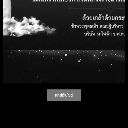
(Security Guard) บริเวณพื้นที่โครงการ
ระบบ รถไฟชานเมือง (สายสีแดง) ของ
บริษัท รถไฟฟ้า ร.ฟ.ท. จำกัด ระยะเวลา
๑๒ เดือน
ติดต่อขอรับราย
ผู้สนใจสามารถขอรับเอกสารประกวดราคา
ละเอียด วันที่
อิเล็กทรอนิกส์ โดยดาวน์โหลดเอกสารผ่าน
ทางระบบจัดซื้อจัดจ้างภาครัฐด้วย
อิเล็กทรอนิกส์ตั้งแต่วันที่ประกาศจนถึงก่อน
วันเสนอราคา
สถานที่ขอรับราย
ผู้สนใจสามารถขอรับเอกสารประกวดราคา
ละเอียด
อิเล็กทรอนิกส์ โดยดาวน์โหลดเอกสารผ่าน
ทางระบบจัดซื้อจัดจ้างภาครัฐด้วย
เข้าสู่เว็บไซต์
อิเล็กทรอนิกส์ตั้งแต่วันที่ประกาศจนถึงก่อน
วันเสนอราคา
ราคากลาง
บาท