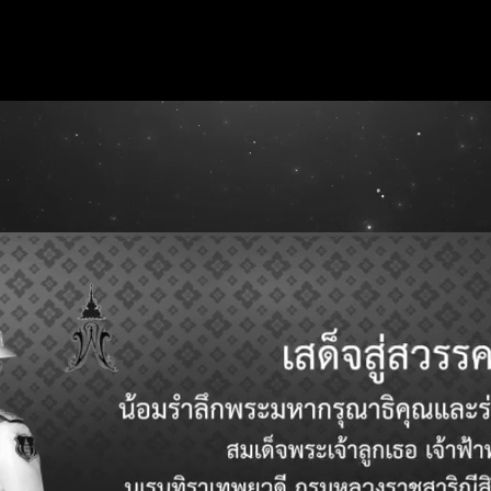
A-
A
A+
TH
Ca
nformation
Customer Service
Procurement
ข้อมูลทั่วไป
ประกาศจัดซื้อจัดจ้าง
รายละเอียด
การซื้อด้วยวิธีประกวดราคาอิเล็กทรอนิกส์ (e-bidding) จ้างผู้ให้บริการตร