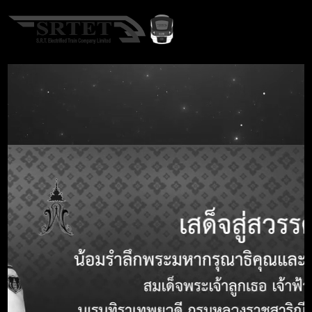
TH
Home
Procurement
ประกาศจัดซื้อจัดจ้าง
A-
A
A+
ประกาศจัดซื้อจัดจ้าง
Search term
Call Center 1690
หัวข้อ
รายละเอียด
หมายเลขประกาศ
-
TOR
ชื่อประกาศ TOR
จ้างโครงการติดตามตรวจสอบผลกระทบสิ่ง
แวดล้อม (EIA) ประจำปี 2569 ด้วยวิธี
ประกวดราคาอิเล็กทรอนิกส์ (e-bidding)
รายละเอียด
-
ชื่อหน่วยงาน
-