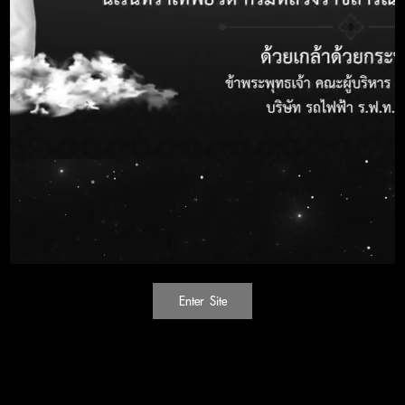
วงเงินงบประมาณ
- บาท
วันที่ประกาศ
12 January 2026
วันสิ้นสุดรับฟังข้อ
16 January 2026
วิจารณ์
ช่องทางการรับฟัง
-
ข้อวิจารณ์
โทรศัพท์หมายเลข
สอบถามทาง E-mail :
Doungkaew.k@srtet.co.th ในเวลาราชการ
Attachment
ไฟล์แนบ
ราคากลาง
Enter Site
ประกาศบริษัท รถไฟฟ้า ร.ฟ.ท. จำกัด
เอกสารประกวดราคา รฟฟทช.69012