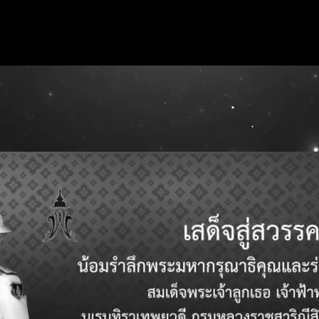
A-
A
A+
TH
Ca
nformation
Customer Service
Procurement
ข้อมูลทั่วไป
ประกาศจัดซื้อจัดจ้าง
รายละเอียด
คา เรื่อง จ้างจัดหาโครงการแอร์พอร์ต ลิงก์รักษ์โลก ปลูกป่าชายเลน จำนว
- 2015-05-26 at 08:30:00 - 16:30:00